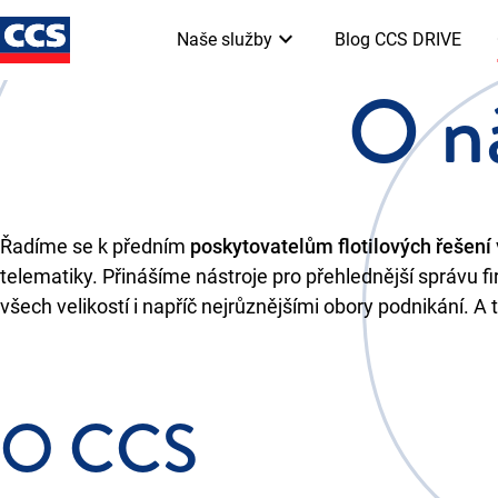
keyboard_arrow_down
Naše služby
Blog CCS DRIVE
O n
Řadíme se k předním
poskytovatelům flotilových řešení
telematiky. Přinášíme nástroje pro přehlednější správu 
všech velikostí i napříč nejrůznějšími obory podnikání. A 
O CCS