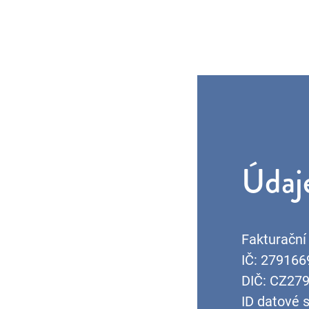
Údaje
Fakturační
IČ: 279166
DIČ: CZ27
ID datové 