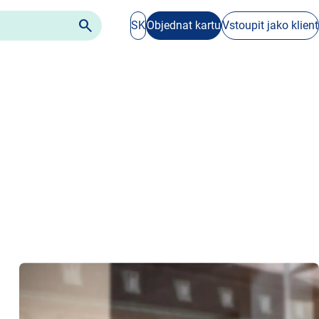

SK
Objednat kartu
Vstoupit jako klient