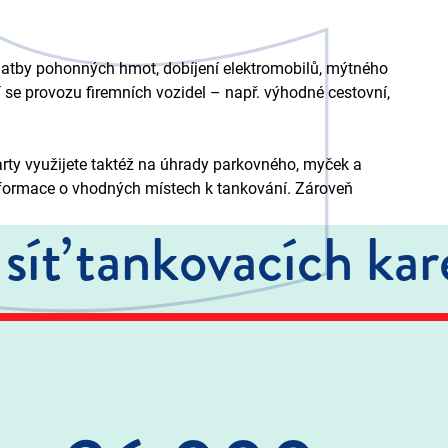
atby pohonných hmot, dobíjení elektromobilů, mýtného
 se provozu firemních vozidel – např. výhodné cestovní,
arty využijete taktéž na úhrady parkovného, myček a
formace o vhodných místech k tankování. Zároveň
 síť tankovacích ka