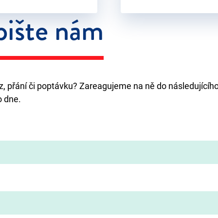
ište nám
, přání či poptávku? Zareagujeme na ně do následujícíh
o dne.