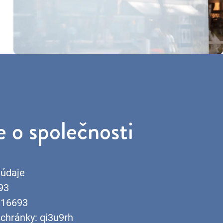
 o společnosti
 údaje
93
916693
schránky: qi3u9rh