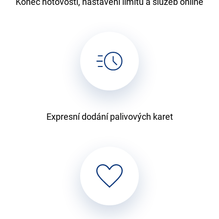
Konec hotovosti, nastavení limitů a služeb online
Expresní dodání palivových karet