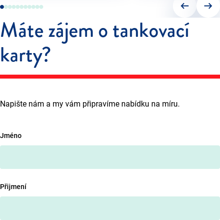
arrow_left_alt
arrow_right_alt
Máte zájem o tankovací
karty?
Napište nám a my vám připravíme nabídku na míru.
Jméno
Přijmení