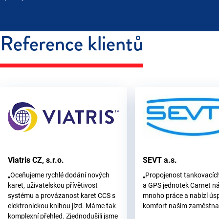
Reference klientů
Viatris CZ, s.r.o.
SEVT a.s.
„Oceňujeme rychlé dodání nových
„Propojenost tankovacíc
karet, uživatelskou přívětivost
a GPS jednotek Carnet ná
systému a provázanost karet CCS s
mnoho práce a nabízí úsp
elektronickou knihou jízd. Máme tak
komfort našim zaměstn
komplexní přehled. Zjednodušili jsme