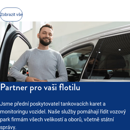
PASOIL
A+S
Zobrazit vše
SILMET
VS PETROL
ZARIS
NIKEY S.R.O.
Partner pro vaši flotilu
Jsme přední poskytovatel tankovacích karet a
monitoringu vozidel. Naše služby pomáhají řídit vozový
park firmám všech velikostí a oborů, včetně státní
správy.