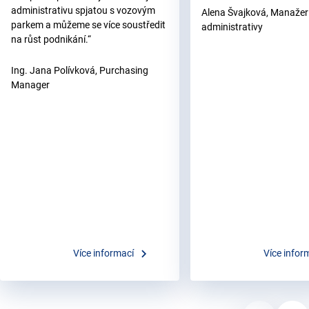
administrativu spjatou s vozovým
Alena Švajková, Manažer
parkem a můžeme se více soustředit
administrativy
na růst podnikání.“
Ing. Jana Polívková, Purchasing
Manager
keyboard_arrow_right
Více informací
Více infor