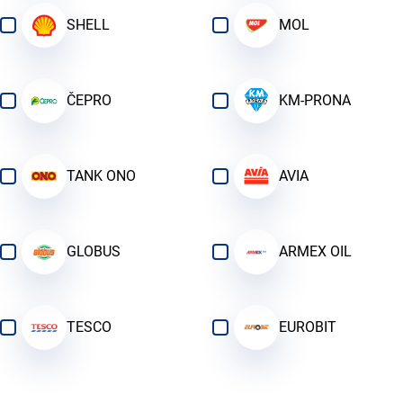
SHELL
MOL
ČEPRO
KM-PRONA
TANK ONO
AVIA
GLOBUS
ARMEX OIL
TESCO
EUROBIT
SOUKROMÉ ČERPACÍ
MEDOS
STANICE